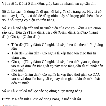
Vị trí số 1: Đó là ô tìm kiếm, giúp bạn tra nhanh tên cọ cần tìm.
Số 2: Là các nút dùng để đi qua, đi lại giữa các trang cọ. Hay là có
nút quay lại. Bạn có thể dễ dàng nhìn thấy số lượng phía bên dầu >
đó là số lượng cọ hiện có trên bảng.
Số 3: Là chỗ sắp xếp thứ tự xuất hiện của các cọ. Gồm 4 lựa chọn
sắp xếp: Tiêu đề (Tăng dần), Tiêu đề (Giảm dần), Giờ tạo (Tăng
dần), Giờ tạo (Giảm dần).
Tiêu đề (Tăng dần): Có nghĩa là xếp theo tên theo thứ tự tăng
dần.
Tiêu đề (Giảm dần): Có nghĩa là xếp theo tên theo thứ tự
giảm dần.
Giờ tạo (Tăng dần): Có nghĩa là xếp theo thời gian cọ được
tạo ra và đưa lên bảng tải cọ này theo tăng dần từ cũ nhất đến
mới nhất.
Giờ tạo (Giảm dần): Có nghĩa là xếp theo thời gian cọ được
tạo ra và đưa lên bảng tải cọ này theo giảm dần từ mới nhất
đến cũ nhất.
Số 4: Là vị trí có thể lọc các cọ dùng được trong bảng.
Bước 3: Nhấn nút Close để đóng bảng là hoàn tất rồi.