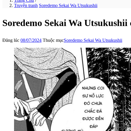
Trang Chủ
/
Truyện tranh
Soredemo Sekai Wa Utsukushii
Soredemo Sekai Wa Utsukushii
Đăng lúc
08/07/2024
Thuộc mục
Soredemo Sekai Wa Utsukushii