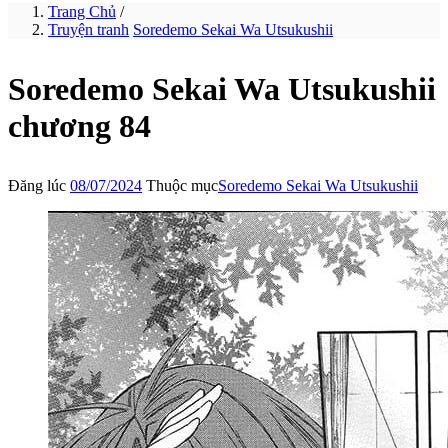
Trang Chủ
/
Truyện tranh
Soredemo Sekai Wa Utsukushii
Soredemo Sekai Wa Utsukushii
chương 84
Đăng lúc
08/07/2024
Thuộc mục
Soredemo Sekai Wa Utsukushii