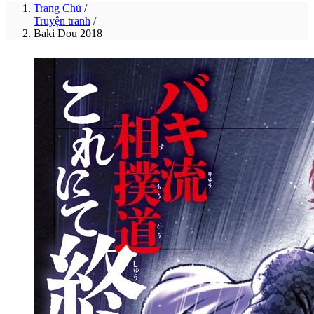
Trang Chủ
/
Truyện tranh
/
Baki Dou 2018