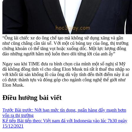
“Ông lái chiếc xe do ông chế tạo mà không sử dụng xăng và gần
như cũng chẳng cần tài xế. Với một cú búng tay của ông, thị trường
chứng khoán có thể tăng vọt hoặc xuống dốc. Một lực lượng đông
đảo những người hâm mộ luôn theo dõi từng lời của anh ấy”
Ngay sau khi TIME đưa ra bình chọn của mình một số nghị sĩ Mỹ
đã không đồng tình vì cho rằng Elon Musk trả rất ít thuế thu nhập so
với khối tài sản khổng lồ của ông dù vậy tính đến thời điểm này ít ai
có được thành tựu và đóng góp cho ngành công nghệ thế giới như
Elon Musk.
Điều hướng bài viết
Trước
Bài trước:
Nới hạn mức tín dụng, ngân hàng đẩy mạnh bơm
vốn ra thị trường
Kế tiếp
Bài tiếp theo:
Việt nam đá với Indonesia vào lúc 7h30 ngày
15/12/2021