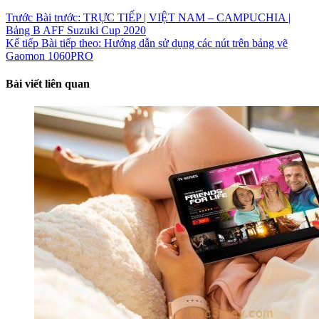
Trước
Bài trước:
TRỰC TIẾP | VIỆT NAM – CAMPUCHIA |
Bảng B AFF Suzuki Cup 2020
Kế tiếp
Bài tiếp theo:
Hướng dẫn sử dụng các nút trên bảng vẽ
Gaomon 1060PRO
Bài viết liên quan