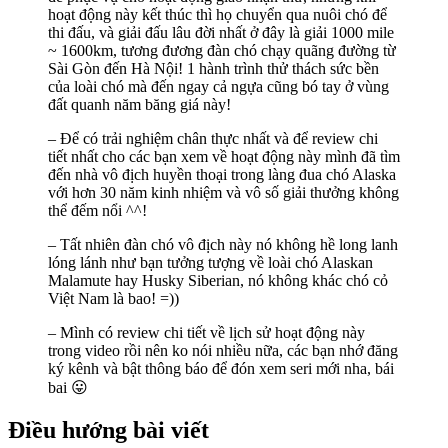
hoạt động này kết thúc thì họ chuyển qua nuôi chó để
thi đấu, và giải đấu lâu đời nhất ở đây là giải 1000 mile
~ 1600km, tương đương đàn chó chạy quãng đường từ
Sài Gòn đến Hà Nội! 1 hành trình thử thách sức bền
của loài chó mà đến ngay cả ngựa cũng bó tay ở vùng
đất quanh năm băng giá này!
– Để có trải nghiệm chân thực nhất và để review chi
tiết nhất cho các bạn xem về hoạt động này mình đã tìm
đến nhà vô địch huyền thoại trong làng đua chó Alaska
với hơn 30 năm kinh nhiệm và vô số giải thưởng không
thể đếm nổi ^^!
– Tất nhiên đàn chó vô địch này nó không hề long lanh
lóng lánh như bạn tưởng tượng về loài chó Alaskan
Malamute hay Husky Siberian, nó không khác chó cỏ
Việt Nam là bao! =))
– Mình có review chi tiết về lịch sử hoạt động này
trong video rồi nên ko nói nhiều nữa, các bạn nhớ đăng
ký kênh và bật thông báo để đón xem seri mới nha, bái
bai 😛
Điều hướng bài viết