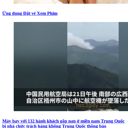
Ứng dụng Đặt vé Xem Phim
Máy bay với 132 hành khách gặp nạn ở miền nam Trung Quốc
bị nhà chức trách hàng không Trung Quốc thông báo