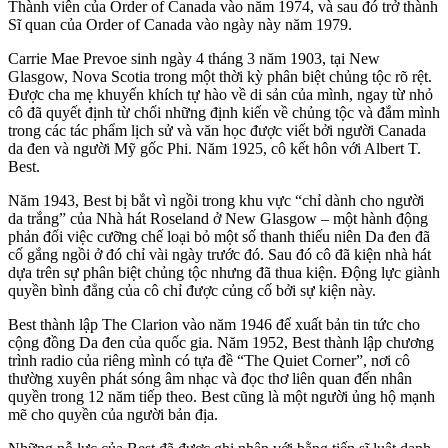
Thành viên của Order of Canada vào năm 1974, và sau đó trở thành
Sĩ quan của Order of Canada vào ngày này năm 1979.
Carrie Mae Prevoe sinh ngày 4 tháng 3 năm 1903, tại New
Glasgow, Nova Scotia trong một thời kỳ phân biệt chủng tộc rõ rệt.
Được cha mẹ khuyến khích tự hào về di sản của mình, ngay từ nhỏ
cô đã quyết định từ chối những định kiến ​​về chủng tộc và đắm mình
trong các tác phẩm lịch sử và văn học được viết bởi người Canada
da đen và người Mỹ gốc Phi. Năm 1925, cô kết hôn với Albert T.
Best.
Năm 1943, Best bị bắt vì ngồi trong khu vực “chỉ dành cho người
da trắng” của Nhà hát Roseland ở New Glasgow – một hành động
phản đối việc cưỡng chế loại bỏ một số thanh thiếu niên Da đen đã
cố gắng ngồi ở đó chỉ vài ngày trước đó. Sau đó cô đã kiện nhà hát
dựa trên sự phân biệt chủng tộc nhưng đã thua kiện. Động lực giành
quyền bình đẳng của cô chỉ được củng cố bởi sự kiện này.
Best thành lập The Clarion vào năm 1946 để xuất bản tin tức cho
cộng đồng Da đen của quốc gia. Năm 1952, Best thành lập chương
trình radio của riêng mình có tựa đề “The Quiet Corner”, nơi cô
thường xuyên phát sóng âm nhạc và đọc thơ liên quan đến nhân
quyền trong 12 năm tiếp theo. Best cũng là một người ủng hộ mạnh
mẽ cho quyền của người bản địa.