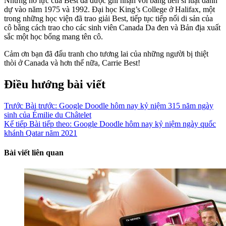
Những nỗ lực của Best đã được ghi nhận với bằng tiến sĩ luật danh
dự vào năm 1975 và 1992. Đại học King’s College ở Halifax, một
trong những học viện đã trao giải Best, tiếp tục tiếp nối di sản của
cô bằng cách trao cho các sinh viên Canada Da đen và Bản địa xuất
sắc một học bổng mang tên cô.
Cảm ơn bạn đã đấu tranh cho tương lai của những người bị thiệt
thòi ở Canada và hơn thế nữa, Carrie Best!
Điều hướng bài viết
Trước
Bài trước:
Google Doodle hôm nay kỷ niệm 315 năm ngày
sinh của Émilie du Châtelet
Kế tiếp
Bài tiếp theo:
Google Doodle hôm nay kỷ niệm ngày quốc
khánh Qatar năm 2021
Bài viết liên quan