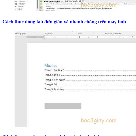
Cách thục dòng tab đơn giản và nhanh chóng trên máy tính