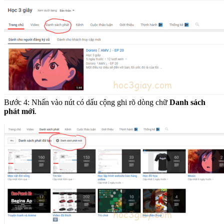
Bước 4: Nhấn vào nút có dấu cộng ghi rõ dòng chữ
Danh sách
phát mới
.