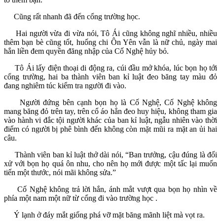
Cũng rất nhanh đã đến cổng trường học.
Hai người vừa đi vừa nói, Tô Ái cũng không nghĩ nhiều, nhiều
thêm bạn bè cũng tốt, huống chi Ôn Yên vẫn là nữ chủ, ngày mai
hắn liền đem quyền đăng nhập của Cố Nghệ hủy bỏ.
Tô Ái lấy điện thoại di động ra, cúi đầu mở khóa, lúc bọn họ tới
cổng trường, hai ba thành viên ban kỉ luật đeo băng tay màu đỏ
đang nghiêm túc kiểm tra người đi vào.
Người đứng bên cạnh bọn họ là Cố Nghệ, Cố Nghệ không
mang băng đỏ trên tay, trên cổ áo hắn đeo huy hiệu, không tham gia
vào hành vi đắc tội người khác của ban kỉ luật, ngẫu nhiên vào thời
điểm có người bị phê bình đến không còn mặt mũi ra mặt an ủi hai
câu.
Thành viên ban kỉ luật thở dài nói, “Ban trưởng, cậu đúng là đối
xử với bọn họ quá ôn nhu, cho nên họ mới được một tấc lại muốn
tiến một thước, nói mãi không sửa.”
Cố Nghệ không trả lời hắn, ánh mắt vượt qua bọn họ nhìn về
phía một nam một nữ từ cổng đi vào trường học .
Ý lạnh ở đáy mắt giống phá vỡ mặt băng mãnh liệt mà vọt ra.