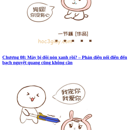
Chương 08: Mày bị đội nón xanh rồi? – Phản diện nổi điên đến
bạch nguyệt quang cũng không cần