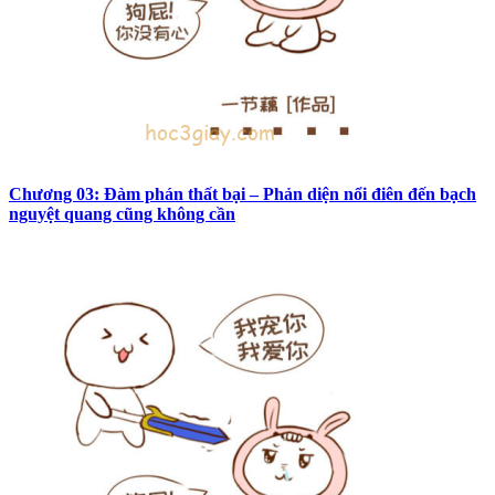
Chương 03: Đàm phán thất bại – Phản diện nổi điên đến bạch
nguyệt quang cũng không cần