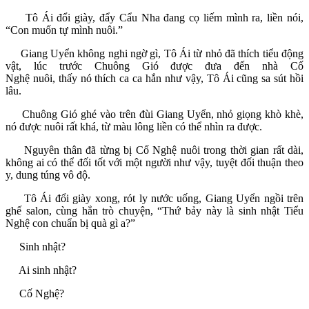
Tô Ái đổi giày, đẩy Cẩu Nha đang cọ liếm mình ra, liền nói,
“Con muốn tự mình nuôi.”
Giang Uyển không nghi ngờ gì, Tô Ái từ nhỏ đã thích tiểu động
vật, lúc trước Chuông Gió được đưa đến nhà Cố
Nghệ nuôi, thấy nó thích ca ca hắn như vậy, Tô Ái cũng sa sút hồi
lâu.
Chuông Gió ghé vào trên đùi Giang Uyển, nhỏ giọng khò khè,
nó được nuôi rất khá, từ màu lông liền có thể nhìn ra được.
Nguyên thân đã từng bị Cố Nghệ nuôi trong thời gian rất dài,
không ai có thể đối tốt với một người như vậy, tuyệt đối thuận theo
y, dung túng vô độ.
Tô Ái đổi giày xong, rót ly nước uống, Giang Uyển ngồi trên
ghế salon, cùng hắn trò chuyện, “Thứ bảy này là sinh nhật Tiểu
Nghệ con chuẩn bị quà gì a?”
Sinh nhật?
Ai sinh nhật?
Cố Nghệ?