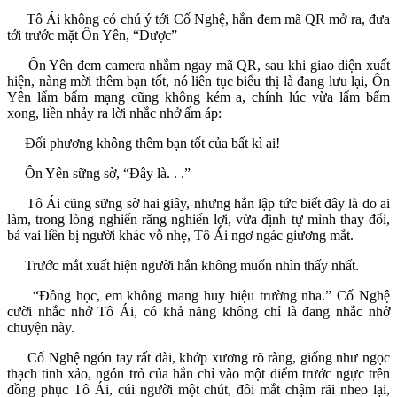
Tô Ái không có chú ý tới Cố Nghệ, hắn đem mã QR mở ra, đưa
tới trước mặt Ôn Yên, “Được”
Ôn Yên đem camera nhắm ngay mã QR, sau khi giao diện xuất
hiện, nàng mời thêm bạn tốt, nó liên tục biểu thị là đang lưu lại, Ôn
Yên lẩm bẩm mạng cũng không kém a, chính lúc vừa lẩm bẩm
xong, liền nhảy ra lời nhắc nhở ấm áp:
Đối phương không thêm bạn tốt của bất kì ai!
Ôn Yên sững sờ, “Đây là. . .”
Tô Ái cũng sững sờ hai giây, nhưng hắn lập tức biết đây là do ai
làm, trong lòng nghiến răng nghiến lợi, vừa định tự mình thay đổi,
bả vai liền bị người khác vỗ nhẹ, Tô Ái ngơ ngác giương mắt.
Trước mắt xuất hiện người hắn không muốn nhìn thấy nhất.
“Đồng học, em không mang huy hiệu trường nha.” Cố Nghệ
cười nhắc nhở Tô Ái, có khả năng không chỉ là đang nhắc nhở
chuyện này.
Cố Nghệ ngón tay rất dài, khớp xương rõ ràng, giống như ngọc
thạch tinh xảo, ngón trỏ của hắn chỉ vào một điểm trước ngực trên
đồng phục Tô Ái, cúi người một chút, đôi mắt chậm rãi nheo lại,