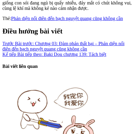
giống con sói đang ngủ bị quấy nhiễu, đáy mắt có chút không vui,
cùng lệ khí mà không kẻ nào cảm nhận được.
Thẻ:
Phản diện nổi điên đến bạch nguyệt quang cũng không cần
Điều hướng bài viết
Trước
Bài trước:
Chương 03: Đàm phán thất bại – Phản diện nổi
điên đến bạch nguyệt quang cũng không cần
Kế tiếp
Bài tiếp theo:
Baki Dou chương 139: Tách biệt
Bài viết liên quan