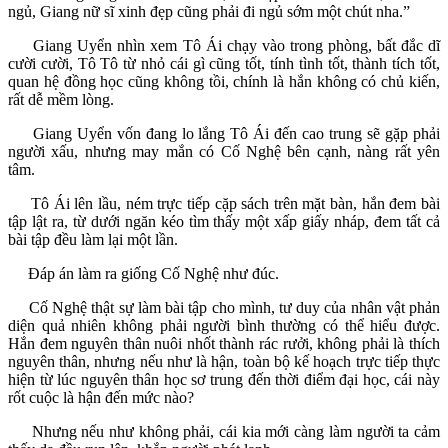
ngủ, Giang nữ sĩ xinh đẹp cũng phải đi ngủ sớm một chút nha.”
Giang Uyển nhìn xem Tô Ái chạy vào trong phòng, bất đắc dĩ
cười cười, Tô Tô từ nhỏ cái gì cũng tốt, tính tình tốt, thành tích tốt,
quan hệ đồng học cũng không tồi, chính là hắn không có chủ kiến,
rất dễ mềm lòng.
Giang Uyển vốn đang lo lắng Tô Ái đến cao trung sẽ gặp phải
người xấu, nhưng may mắn có Cố Nghệ bên cạnh, nàng rất yên
tâm.
Tô Ái lên lầu, ném trực tiếp cặp sách trên mặt bàn, hắn đem bài
tập lật ra, từ dưới ngăn kéo tìm thấy một xấp giấy nháp, đem tất cả
bài tập đều làm lại một lần.
Đáp án làm ra giống Cố Nghệ như đúc.
Cố Nghệ thật sự làm bài tập cho mình, tư duy của nhân vật phản
diện quả nhiên không phải người bình thường có thể hiểu được.
Hắn đem nguyên thân nuôi nhốt thành rác rưởi, không phải là thích
nguyên thân, nhưng nếu như là hận, toàn bộ kế hoạch trực tiếp thực
hiện từ lúc nguyên thân học sơ trung đến thời điểm đại học, cái này
rốt cuộc là hận đến mức nào?
Nhưng nếu như không phải, cái kia mới càng làm người ta cảm