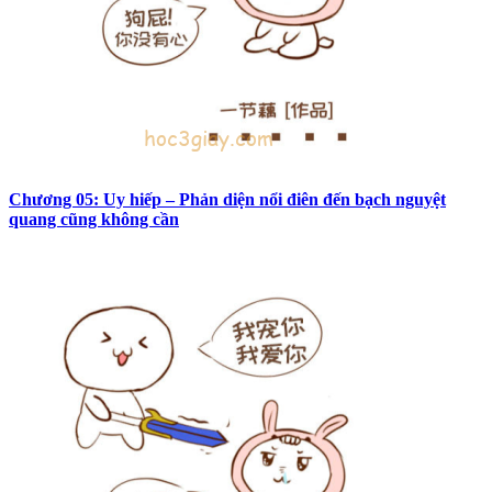
Chương 05: Uy hiếp – Phản diện nổi điên đến bạch nguyệt
quang cũng không cần