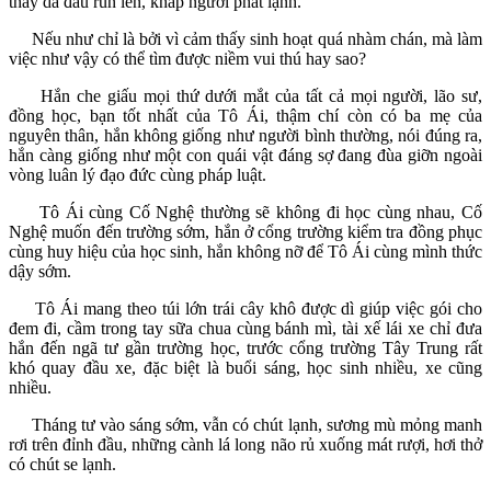
thấy da đầu run lên, khắp người phát lạnh.
Nếu như chỉ là bởi vì cảm thấy sinh hoạt quá nhàm chán, mà làm
việc như vậy có thể tìm được niềm vui thú hay sao?
Hắn che giấu mọi thứ dưới mắt của tất cả mọi người, lão sư,
đồng học, bạn tốt nhất của Tô Ái, thậm chí còn có ba mẹ của
nguyên thân, hắn không giống như người bình thường, nói đúng ra,
hắn càng giống như một con quái vật đáng sợ đang đùa giỡn ngoài
vòng luân lý đạo đức cùng pháp luật.
Tô Ái cùng Cố Nghệ thường sẽ không đi học cùng nhau, Cố
Nghệ muốn đến trường sớm, hắn ở cổng trường kiểm tra đồng phục
cùng huy hiệu của học sinh, hắn không nỡ để Tô Ái cùng mình thức
dậy sớm.
Tô Ái mang theo túi lớn trái cây khô được dì giúp việc gói cho
đem đi, cầm trong tay sữa chua cùng bánh mì, tài xế lái xe chỉ đưa
hắn đến ngã tư gần trường học, trước cổng trường Tây Trung rất
khó quay đầu xe, đặc biệt là buổi sáng, học sinh nhiều, xe cũng
nhiều.
Tháng tư vào sáng sớm, vẫn có chút lạnh, sương mù mỏng manh
rơi trên đỉnh đầu, những cành lá long não rủ xuống mát rượi, hơi thở
có chút se lạnh.