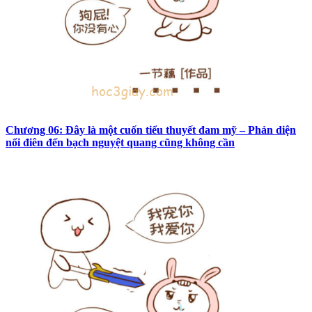
Chương 06: Đây là một cuốn tiểu thuyết đam mỹ – Phản diện
nổi điên đến bạch nguyệt quang cũng không cần