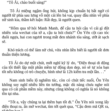
“Tô Ái, chào buổi sáng!”
Tô Ái miệng ngậm ống hút, không kịp chuẩn bị bất ngờ có
người từ phía sau lưng vỗ một cái lên bả vai, quay đầu nhìn về phía
nữ sinh kia, thầm kết luận: Rất đẹp, là người quen.
“Hôm qua tớ hỏi Manh Manh, để cậu ta hỏi cậu vì cái gì đột
nhiên xóa wechat của tớ a, cậu ta hỏi chưa?” Ôn Yên cột cao tóc
đuôi ngựa, hai con ngươi trong mắt đen nhánh tỏa sáng, ướt át sạch
sẽ.
Khó trách có thể làm nữ chủ, vừa nhìn liền biết là người rất đơn
thuần thiện lương.
Tô Ái do dự một chút, mới nghĩ kỹ lý do, “Điện thoại di động
của tôi thiết lập một phần mềm tự động dọn dẹp, nó sẽ tự xóa bạn
tốt nếu không có trò chuyện, hình như là 12h kiểm tra một lần. . .”
Nam sinh biểu lộ nghiêm túc, còn có chút tiếc nuối, Ôn Yên
không suy nghĩ nhiều liền tin tưởng, mặc dù nàng chưa nghe nói
qua có cái phần mềm này, nhưng cũng không có nghĩa là nó không
tồn tại nha.
“Tốt a, vậy chúng ta lại thêm bạn tốt đi.” Ôn Yên nói xong lấy
điện thoại ra, ấn mở wechat, tìm tới quét qua, “Cậu đem mã QR ra,
tớ thêm bạn.”