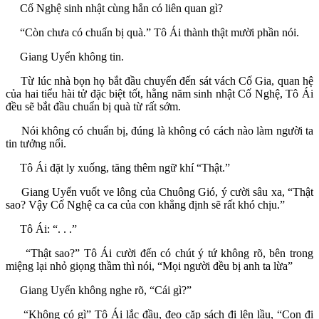
Cố Nghệ sinh nhật cùng hắn có liên quan gì?
“Còn chưa có chuẩn bị quà.” Tô Ái thành thật mười phần nói.
Giang Uyển không tin.
Từ lúc nhà bọn họ bắt đầu chuyển đến sát vách Cố Gia, quan hệ
của hai tiểu hài tử đặc biệt tốt, hằng năm sinh nhật Cố Nghệ, Tô Ái
đều sẽ bắt đầu chuẩn bị quà từ rất sớm.
Nói không có chuẩn bị, đúng là không có cách nào làm người ta
tin tưởng nổi.
Tô Ái đặt ly xuống, tăng thêm ngữ khí “Thật.”
Giang Uyển vuốt ve lông của Chuông Gió, ý cười sâu xa, “Thật
sao? Vậy Cố Nghệ ca ca của con khẳng định sẽ rất khó chịu.”
Tô Ái: “. . .”
“Thật sao?” Tô Ái cười đến có chút ý tứ không rõ, bên trong
miệng lại nhỏ giọng thầm thì nói, “Mọi người đều bị anh ta lừa”
Giang Uyển không nghe rõ, “Cái gì?”
“Không có gì” Tô Ái lắc đầu, đeo cặp sách đi lên lầu, “Con đi