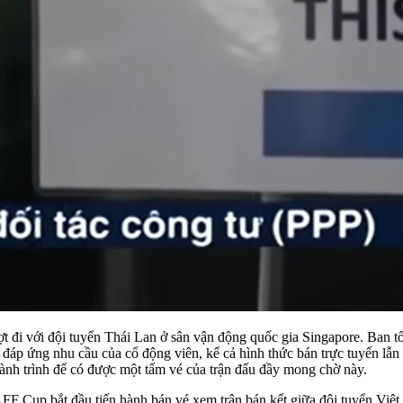
ượt đi với đội tuyển Thái Lan ở sân vận động quốc gia Singapore. Ban t
áp ứng nhu cầu của cổ động viên, kể cả hình thức bán trực tuyến lẫn v
ành trình để có được một tấm vé của trận đấu đầy mong chờ này.
FF Cup bắt đầu tiến hành bán vé xem trận bán kết giữa đội tuyển Việt