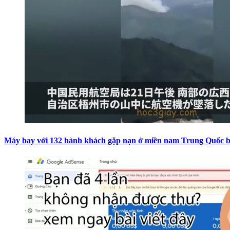
Máy bay với 132 hành khách gặp nạn ở miền nam Trung Quốc b