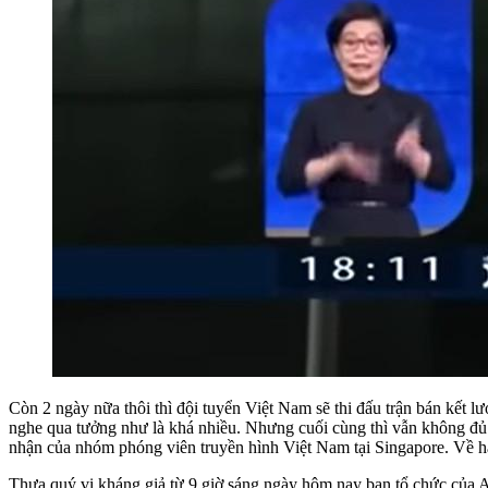
Còn 2 ngày nữa thôi thì đội tuyển Việt Nam sẽ thi đấu trận bán kết l
nghe qua tưởng như là khá nhiều. Nhưng cuối cùng thì vẫn không đủ đ
nhận của nhóm phóng viên truyền hình Việt Nam tại Singapore. Về h
Thưa quý vị kháng giả từ 9 giờ sáng ngày hôm nay ban tổ chức của A