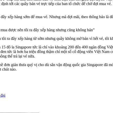
t định tới các quầy bán vé trực tiếp của ban tổ chức để chờ đợi mua
 đây xếp hàng sớm để mua vé. Nhưng mà đợi mãi, theo thông báo là đ
g mua được nên tôi ra đây xếp hàng nhưng cũng không bán”
 tôi ra đây xếp hàng từ sớm nhưng quầy không mở bán vì hết vé, tôi k
i là 15 đô la Singapore tức là chỉ vào khoảng 200 đến 400 ngàn đồng 
 đen tức là hơn ba triệu đồng thậm chí một số cổ động viên Việt Nam c
ông thể trả lại vé nữa.
 hề đơn giản thưa quý vị cho dù sân vận động quốc gia Singapore đã mở
 chút nào.
 đại