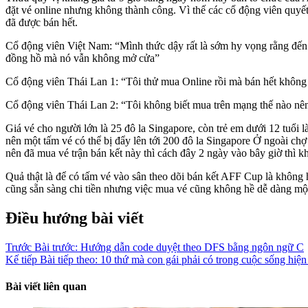
đặt vé online nhưng không thành công. Vì thế các cổ động viên quyế
đã được bán hết.
Cổ động viên Việt Nam: “Mình thức dậy rất là sớm hy vọng rằng đến
đồng hồ mà nó vẫn không mở cửa”
Cổ động viên Thái Lan 1: “Tôi thử mua Online rồi mà bán hết khôn
Cổ động viên Thái Lan 2: “Tôi không biết mua trên mạng thế nào nên
Giá vé cho người lớn là 25 đô la Singapore, còn trẻ em dưới 12 tuổ
nên một tấm vé có thể bị đẩy lên tới 200 đô la Singapore Ở ngoài chợ
nên đã mua vé trận bán kết này thì cách đây 2 ngày vào bây giờ thì kh
Quả thật là để có tấm vé vào sân theo dõi bán kết AFF Cup là không
cũng sẵn sàng chi tiền nhưng việc mua vé cũng không hề dễ dàng một
Điều hướng bài viết
Trước
Bài trước:
Hướng dẫn code duyệt theo DFS bằng ngôn ngữ C
Kế tiếp
Bài tiếp theo:
10 thứ mà con gái phải có trong cuộc sống hiện
Bài viết liên quan