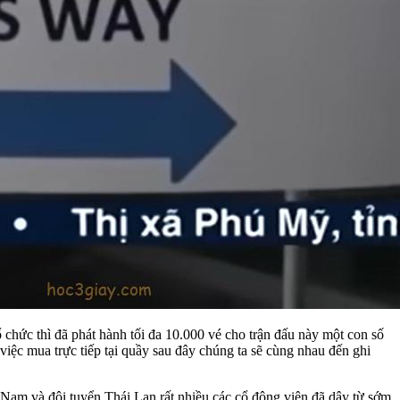
ổ chức thì đã phát hành tối đa 10.000 vé cho trận đấu này một con số
iệc mua trực tiếp tại quầy sau đây chúng ta sẽ cùng nhau đến ghi
 Nam và đội tuyển Thái Lan rất nhiều các cổ động viên đã dậy từ sớm