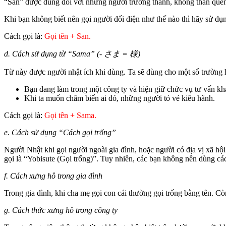
“San” được dùng đối với những người trưởng thành, không thân quen 
Khi bạn không biết nên gọi người đối diện như thế nào thì hãy sử dụn
Cách gọi là:
Gọi tên + San.
d. Cách sử dụng từ “Sama” (- さま = 様)
Từ này được người nhật ích khi dùng. Ta sẽ dùng cho một số trường 
Bạn đang làm trong một công ty và hiện giữ chức vụ tư vấn kh
Khi ta muốn châm biến ai đó, những người tỏ vẻ kiêu hãnh.
Cách gọi là:
Gọi tên + Sama.
e. Cách sử dụng “Cách gọi trống”
Người Nhật khi gọi người ngoài gia đình, hoặc người có địa vị xã h
gọi là “Yobisute (Gọi trống)”. Tuy nhiên, các bạn không nên dùng các
f. Cách xưng hô trong gia đình
Trong gia đình, khi cha mẹ gọi con cái thường gọi trống bằng tên. Cò
g. Cách thức xưng hô trong công ty