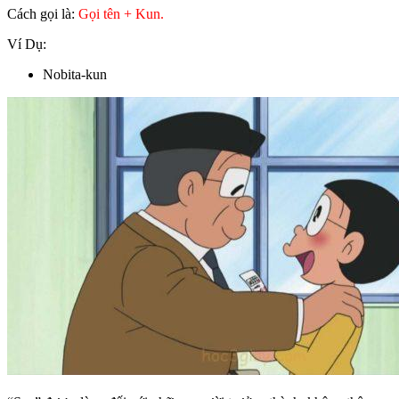
Cách gọi là:
Gọi tên + Kun.
Ví Dụ:
Nobita-kun