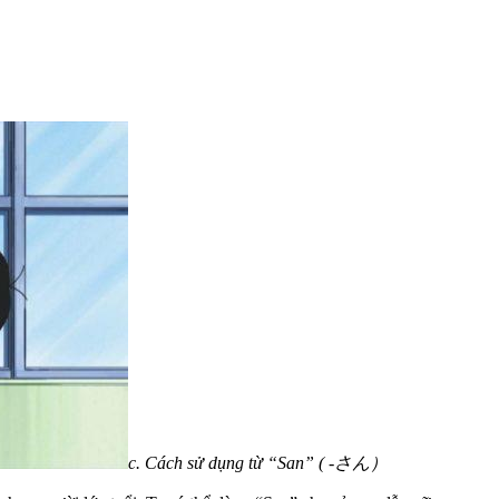
c. Cách sử dụng từ “San” ( -さん）