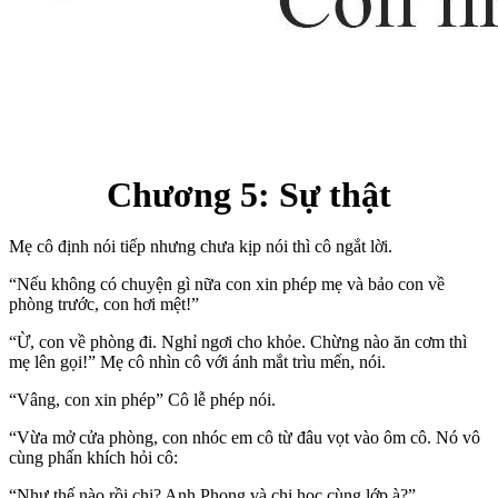
Chương 5: Sự thật
Mẹ cô định nói tiếp nhưng chưa kịp nói thì cô ngắt lời.
“Nếu không có chuyện gì nữa con xin phép mẹ và bảo con về
phòng trước, con hơi mệt!”
“Ừ, con về phòng đi. Nghỉ ngơi cho khỏe. Chừng nào ăn cơm thì
mẹ lên gọi!” Mẹ cô nhìn cô với ánh mắt trìu mến, nói.
“Vâng, con xin phép” Cô lễ phép nói.
“Vừa mở cửa phòng, con nhóc em cô từ đâu vọt vào ôm cô. Nó vô
cùng phấn khích hỏi cô:
“Như thế nào rồi chị? Anh Phong và chị học cùng lớp à?”