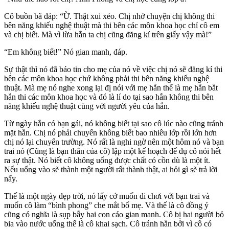
Cô buồn bã đáp: “Ừ. Thật xui xẻo. Chị nhớ chuyện chị không thi
bên năng khiếu nghệ thuật mà thi bên các môn khoa học chỉ cô em
và chị biết. Mà vì lừa hắn ta chị cũng đăng kí trên giấy vậy mà!”
“Em không biết!” Nó gian manh, đáp.
Sự thật thì nó đã báo tin cho mẹ của nó về việc chị nó sẽ đăng kí thi
bên các môn khoa học chứ không phải thi bên năng khiếu nghệ
thuật. Mà mẹ nó nghe xong lại đị nói với mẹ hắn thế là mẹ hắn bắt
hắn thi các môn khoa học và đó là lí do tại sao hắn không thi bên
năng khiếu nghệ thuật cùng với người yêu của hắn.
Từ ngày hắn có bạn gái, nó không biết tại sao cô lúc nào cũng tránh
mặt hắn. Chị nó phải chuyển không biết bao nhiêu lớp rồi lớn hơn
chị nó lại chuyển trường. Nó rất là nghi ngờ nên một hôm nó và bạn
trai nó (Cũng là bạn thân của cô) lập một kế hoạch để dụ cô nói hết
ra sự thật. Nó biết cô không uống được chất có cồn dù là một ít.
Nếu uống vào sẽ thành một người rất thành thật, ai hỏi gì sẽ trả lời
nấy.
Thế là một ngày đẹp trời, nó lấy cớ muốn đi chơi với bạn trai và
muốn cô làm “bình phong” che mắt bố mẹ. Và thế là cô đồng ý
cũng có nghĩa là sụp bẫy hai con cáo gian manh. Cô bị hai người bỏ
bia vào nước uống thế là cô khai sạch. Cô tránh hắn bởi vì cô có