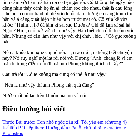
tình cảm với hắn mà hắn đã có bạn gái rồi. Cô không thể ngày nào
cũng nhìn thấy cảnh họ ân ái, chăm sóc cho nhau, thật là đau lòng.
Thế nên cô mới tránh đi để vơi đi nỗi đau nhưng cô càng tránh thì
hắn và ả càng xuất hiện nhiều hơn trước mắt cô. Cô vừa kể vừa
khóc:” Huhu…Tớ đã làm gì sai sao Dương? Chị đã làm gì sai hả
Ngọc? Họ lại đối xử với chị như vậy. Hắn biết chị có tình cảm với
hắn. Nhưng có cần làm như vậy với chị chứ…hic…”Cô gục xuống
bàn.
Nó đã khóc khi nghe chị nó nói. Tại sao nó lại không biết chuyện
này? Nó suy nghĩ một lát rồi nói với Dương “Anh, chẳng lẽ vì em
mà chị trang điểm xấu đi mà anh Phong không thích chị ấy?”
Cậu trả lời “Có lẽ không mã cũng có thể là như vậy.”
“Nếu là như vậy thì anh Phong thật quá đáng”
Nước mắt nó lăn trên khuôn mặt nó và nói.
Điều hướng bài viết
Trước
Bài trước:
Con nhỏ ngốc xấu xí! Tôi yêu em (chương 4)
Kế tiếp
Bài tiếp theo:
Hướng dẫn sửa lỗi chữ bị răng cưa trong
Photoshop