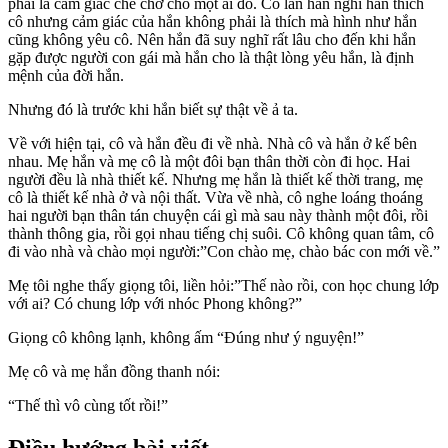
phải là cảm giác che chở cho một ai đó. Có lần hắn nghĩ hắn thích
cô nhưng cảm giác của hắn không phải là thích mà hình như hắn
cũng không yêu cô. Nên hắn đã suy nghĩ rất lâu cho đến khi hắn
gặp được người con gái mà hắn cho là thật lòng yêu hắn, là định
mệnh của đời hắn.
Nhưng đó là trước khi hắn biết sự thật về ả ta.
Về với hiện tại, cô và hắn đều đi về nhà. Nhà cô và hắn ở kế bên
nhau. Mẹ hắn và mẹ cô là một đôi bạn thân thời còn đi học. Hai
người đều là nhà thiết kế. Nhưng mẹ hắn là thiết kế thời trang, mẹ
cô là thiết kế nhà ở và nội thất. Vừa về nhà, cô nghe loáng thoáng
hai người bạn thân tán chuyện cái gì mà sau này thành một đôi, rồi
thành thông gia, rồi gọi nhau tiếng chị suôi. Cô không quan tâm, cô
đi vào nhà và chào mọi người:”Con chào mẹ, chào bác con mới về.”
Mẹ tôi nghe thấy giọng tôi, liền hỏi:”Thế nào rồi, con học chung lớp
với ai? Có chung lớp với nhóc Phong không?”
Giọng cô không lạnh, không ấm “Đúng như ý nguyện!”
Mẹ cô và mẹ hắn đồng thanh nói:
“Thế thì vô cùng tốt rồi!”