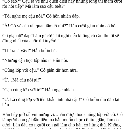
“Có sao?” Cậu ra vẻ như quên điều này nhưng lòng thì thầm cười
rồi hỏi tiếp” Mà làm sao cậu biết?”
“Tôi nghe mẹ cậu nói.” Cô hồn nhiên đáp.
“À! Có vẻ cậu rất quan tâm tớ nhỉ?” Hắn cười gian nhìn cô hỏi.
Cô giận dữ đáp”Làm gì có! Tôi nghĩ nếu không có cậu thì tôi sẽ
đứng nhất của cuộc thi tuyển!”
“Thì ra là vậy!” Hắn buồn bã.
“Nhưng cậu học lớp nào?” Hắn hỏi.
“Cùng lớp với cậu,” Cô giận dữ hơn nữa.
“Ừ…Mà cậu nói gì!”
“Cậu cùng lớp với tớ!” Hắn ngạc nhiên.
“Ừ. Là cùng lớp với tên khắc tinh nhà cậu!” Cô buồn rầu đáp lại
hắn.
Hắn bây giờ rất vui mừng vì…hắn được học chúng lớp với cô. Cô
là người con gái đầu tiên mà hắn muốn chọc cô tức giận, làm cô
cười. Lần đầu có người con gái làm cho hắn có hứng thú. Không