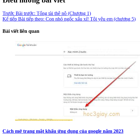
Điều hướng bài viết
Trước
Bài trước:
Tổng tài thê nô (Chương 1)
Kế tiếp
Bài tiếp theo:
Con nhỏ ngốc xấu xí! Tôi yêu em (chương 5)
Bài viết liên quan
Cách mở trang mật khẩu ứng dụng của google năm 2023