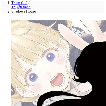
Trang Chủ
/
Truyện tranh
/
Shadows House