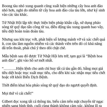
Boong tàu nhỏ xung quanh cũng xuất hiện những cây hoa anh đào
nhỏ hơn, nghi do nhiễm từ cây hoa anh đào của tàu lớn, như ký sinh
vào các tàu khác.
Tử Nhật Hội lập tức thực hiện biện pháp khẩn cấp, sử dụng pháo
sóng từ quỹ đạo tấn công từ xa, điều động tàu xung quanh bao vây,
tiêu diệt hoàn toàn đoàn tàu.
Nhưng sau khi trục vớt, phát hiện số lượng mảnh vỡ và xác chết quá
ít, con tàu làm nguồn nhiễm và các thành viên trên đó có khả năng
đã trốn thoát, phải chú ý theo dõi chặt chẽ.
Mẫu bệnh sau đó được Tử Nhật Hội lưu trữ, tạm gọi là “Bệnh hoa
anh đào”, ghi vào hồ sơ mới nhất.
“……….Hiện lệnh cho anh chỉ huy tất cả tàu gần đó, bằng mọi giá
tiêu diệt hoặc trục xuất mục tiêu, cho đến khi xác nhận mục tiêu chết
hoặc rời khỏi Biển Dịch Bệnh.
Thời điểm khai hỏa pháo sóng từ quỹ đạo do ngươi quyết định.
Mọi thứ vì cái chết!”
Gilbert đọc xong tất cả thông tin, biểu cảm trên mặt chuyển từ ngạc
nhiên sang bình tĩnh, cuối cùng thành không cảm xúc, không lộ ra