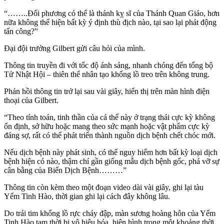
“……..Đối phương có thể là thánh kỵ sĩ của Thánh Quan Giáo, hơn
nữa không thể hiện bất kỳ ý định thù địch nào, tại sao lại phát động
tấn công?”
Đại đội trưởng Gilbert gửi câu hỏi của mình.
Thông tin truyền đi với tốc độ ánh sáng, nhanh chóng đến tổng bộ
Tử Nhật Hội – thiên thể nhân tạo khổng lồ treo trên không trung.
Phản hồi thông tin trở lại sau vài giây, hiển thị trên màn hình điện
thoại của Gilbert.
“Theo tính toán, tinh thần của cá thể này ở trạng thái cực kỳ không
ổn định, sở hữu hoặc mang theo sức mạnh hoặc vật phẩm cực kỳ
đáng sợ, rất có thể phát triển thành nguồn dịch bệnh chết chóc mới.
Nếu dịch bệnh này phát sinh, có thể nguy hiểm hơn bất kỳ loại dịch
bệnh hiện có nào, thậm chí gần giống mẫu dịch bệnh gốc, phá vỡ sự
cân bằng của Biển Dịch Bệnh………”
Thông tin còn kèm theo một đoạn video dài vài giây, ghi lại tàu
Yểm Tinh Hào, thời gian ghi lại cách đây không lâu.
Do trái tim khổng lồ rực cháy đập, màn sương hoàng hôn của Yểm
Tinh Hào tạm thời bị vô hiệu hóa, hiện hình trong một khoảng thời