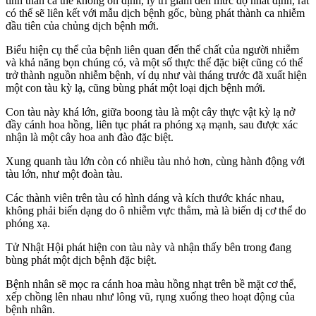
tinh thần cá thể không ổn định, lý trí giảm đến mức độ nhất định, rất
có thể sẽ liên kết với mẫu dịch bệnh gốc, bùng phát thành ca nhiễm
đầu tiên của chủng dịch bệnh mới.
Biểu hiện cụ thể của bệnh liên quan đến thể chất của người nhiễm
và khả năng bọn chúng có, và một số thực thể đặc biệt cũng có thể
trở thành nguồn nhiễm bệnh, ví dụ như vài tháng trước đã xuất hiện
một con tàu kỳ lạ, cũng bùng phát một loại dịch bệnh mới.
Con tàu này khá lớn, giữa boong tàu là một cây thực vật kỳ lạ nở
đầy cánh hoa hồng, liên tục phát ra phóng xạ mạnh, sau được xác
nhận là một cây hoa anh đào đặc biệt.
Xung quanh tàu lớn còn có nhiều tàu nhỏ hơn, cùng hành động với
tàu lớn, như một đoàn tàu.
Các thành viên trên tàu có hình dáng và kích thước khác nhau,
không phải biến dạng do ô nhiễm vực thẳm, mà là biến dị cơ thể do
phóng xạ.
Tử Nhật Hội phát hiện con tàu này và nhận thấy bên trong đang
bùng phát một dịch bệnh đặc biệt.
Bệnh nhân sẽ mọc ra cánh hoa màu hồng nhạt trên bề mặt cơ thể,
xếp chồng lên nhau như lông vũ, rụng xuống theo hoạt động của
bệnh nhân.