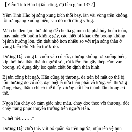
【Yểm Tinh Hào bị tấn công, độ bền giảm 1372】
Yểm Tinh Hào bị sóng xung kích thổi bay, lăn vài vòng trên không,
rồi rơi ngang xuống biển, sau đó mới đứng vững.
Mái che đen tạm thời dùng để che tia gamma bị phá hủy hoàn toàn,
may mắn cột buồm không gãy, các thiết bị khác trên boong không
bị ảnh hưởng lớn, tổn thất nhỏ hơn nhiều so với trận sóng thần ở
vùng biển Phì Nhiêu trước đó.
Dương Dật cũng bị cuốn vào cú sốc, nhưng không rơi xuống biển,
kịp thời hóa thân thành người sói, rút kiếm lớn gãy thép cắm vào
boong, sử dụng dây leo quấn chặt ổn định thân hình.
Bị tấn công bất ngờ, Hắn cũng bị thương, da trên bề mặt cơ thể bị
tổn thương do cú sốc, đặc biệt là nửa thân phải và lưng, vết thương
đang cháy, thậm chí có thể thấy xương cốt liền thành tấm trong cơ
thể.
Ngọn lửa cháy có cảm giác như máu, chảy dọc theo vết thương, đốt
cháy trang phục thuyền trưởng trên người Hắn.
“Chết tiệt……..”
Dương Dật chửi thề, vứt bỏ quần áo trên người, nhìn lên vệ tinh