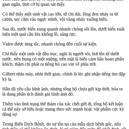
gian ngắn, tình cờ bị quan sát thấy.
Có thể thấy một sinh vật cao lớn, tứ chi dài, lông đen nhảy ra từ
cabin, tay cắm vào ngực mình, vội vàng nhảy xuống biển.
Sau đó, nước biển xung quanh nhanh chóng sôi lên, dưới biển xuất
hiện một quả cầu lửa khổng lồ, sáng rực.
Video được tăng tốc, nhanh chóng đến cuối sự kiện.
Chỉ thấy một sinh vật đầu trọc, nghi là người sói, bơi lên từ dưới
nước, trên bụng có một miệng, trên mặt là biểu cảm hân hoan phấn
khích, thậm chí phát ra tiếng hú cao vút về phía trời.
Gilbert nhíu mày, nhìn thời gian, chính là lúc ghi nhận tiếng tim đập
kỳ lạ.
Hắn đã yêu cầu hình ảnh, nhưng tổng bộ chưa gửi kịp thời, hóa ra
là đang phân tích đánh giá hình ảnh đó.
Thêm vào tình trạng thê thảm của xác chết gửi đi, tổng bộ kết luận
cá thể này sở hữu hoặc mang theo sức mạnh hoặc vật phẩm cực kỳ
đáng sợ.
Trong Biển Dịch Bệnh, do sự tồn tại của mẫu dịch bệnh gốc, nếu