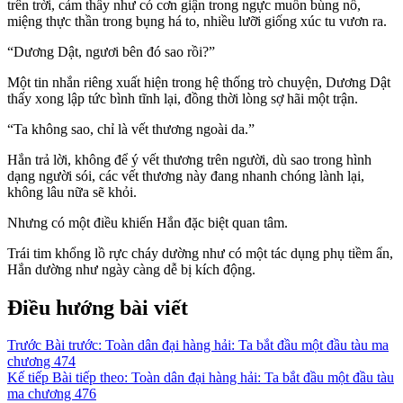
trên trời, cảm thấy như có cơn giận trong ngực muốn bùng nổ,
miệng thực thần trong bụng há to, nhiều lưỡi giống xúc tu vươn ra.
“Dương Dật, ngươi bên đó sao rồi?”
Một tin nhắn riêng xuất hiện trong hệ thống trò chuyện, Dương Dật
thấy xong lập tức bình tĩnh lại, đồng thời lòng sợ hãi một trận.
“Ta không sao, chỉ là vết thương ngoài da.”
Hắn trả lời, không để ý vết thương trên người, dù sao trong hình
dạng người sói, các vết thương này đang nhanh chóng lành lại,
không lâu nữa sẽ khỏi.
Nhưng có một điều khiến Hắn đặc biệt quan tâm.
Trái tim khổng lồ rực cháy dường như có một tác dụng phụ tiềm ẩn,
Hắn dường như ngày càng dễ bị kích động.
Điều hướng bài viết
Trước
Bài trước:
Toàn dân đại hàng hải: Ta bắt đầu một đầu tàu ma
chương 474
Kế tiếp
Bài tiếp theo:
Toàn dân đại hàng hải: Ta bắt đầu một đầu tàu
ma chương 476