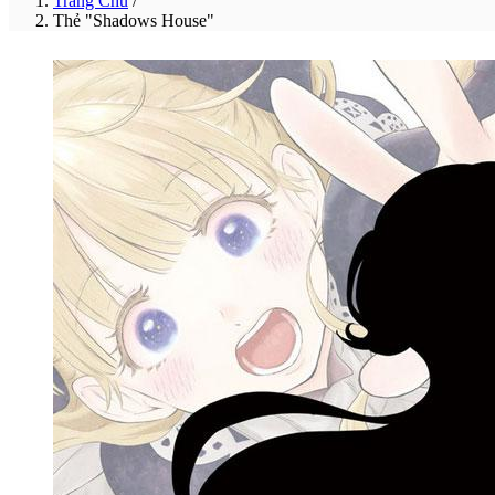
Trang Chủ
/
Thẻ "Shadows House"