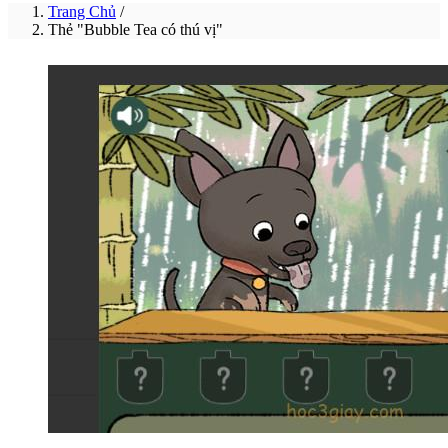
Trang Chủ
/
Thẻ "Bubble Tea có thú vị"