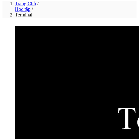
Trang Chủ
/
Học tập
/
Terminal