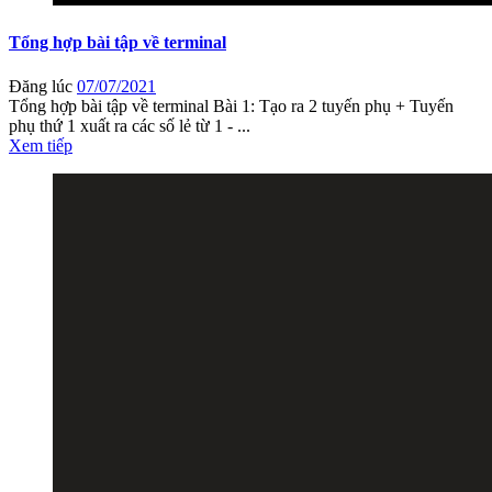
Tổng hợp bài tập về terminal
Đăng lúc
07/07/2021
Tổng hợp bài tập về terminal Bài 1: Tạo ra 2 tuyến phụ + Tuyến
phụ thứ 1 xuất ra các số lẻ từ 1 - ...
Xem tiếp