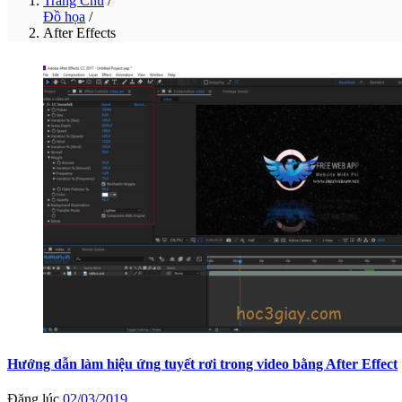
Trang Chủ
/
Đồ họa
/
After Effects
Hướng dẫn làm hiệu ứng tuyết rơi trong video bằng After Effect
Đăng lúc
02/03/2019