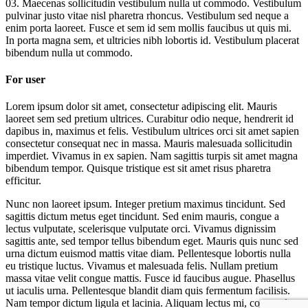
03. Maecenas sollicitudin vestibulum nulla ut commodo. Vestibulum
pulvinar justo vitae nisl pharetra rhoncus. Vestibulum sed neque a
enim porta laoreet. Fusce et sem id sem mollis faucibus ut quis mi.
In porta magna sem, et ultricies nibh lobortis id. Vestibulum placerat
bibendum nulla ut commodo.
For user
Lorem ipsum dolor sit amet, consectetur adipiscing elit. Mauris
laoreet sem sed pretium ultrices. Curabitur odio neque, hendrerit id
dapibus in, maximus et felis. Vestibulum ultrices orci sit amet sapien
consectetur consequat nec in massa. Mauris malesuada sollicitudin
imperdiet. Vivamus in ex sapien. Nam sagittis turpis sit amet magna
bibendum tempor. Quisque tristique est sit amet risus pharetra
efficitur.
Nunc non laoreet ipsum. Integer pretium maximus tincidunt. Sed
sagittis dictum metus eget tincidunt. Sed enim mauris, congue a
lectus vulputate, scelerisque vulputate orci. Vivamus dignissim
sagittis ante, sed tempor tellus bibendum eget. Mauris quis nunc sed
urna dictum euismod mattis vitae diam. Pellentesque lobortis nulla
eu tristique luctus. Vivamus et malesuada felis. Nullam pretium
massa vitae velit congue mattis. Fusce id faucibus augue. Phasellus
ut iaculis urna. Pellentesque blandit diam quis fermentum facilisis.
Nam tempor dictum ligula et lacinia. Aliquam lectus mi, commodo