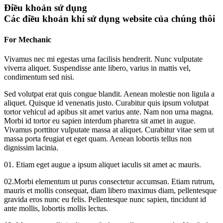
Điều khoản sử dụng
Các điều khoản khi sử dụng website của chúng thôi
For Mechanic
Vivamus nec mi egestas urna facilisis hendrerit. Nunc vulputate
viverra aliquet. Suspendisse ante libero, varius in mattis vel,
condimentum sed nisi.
Sed volutpat erat quis congue blandit. Aenean molestie non ligula a
aliquet. Quisque id venenatis justo. Curabitur quis ipsum volutpat
tortor vehicul ad apibus sit amet varius ante. Nam non urna magna.
Morbi id tortor eu sapien interdum pharetra sit amet in augue.
Vivamus porttitor vulputate massa at aliquet. Curabitur vitae sem ut
massa porta feugiat et eget quam. Aenean lobortis tellus non
dignissim lacinia.
01. Etiam eget augue a ipsum aliquet iaculis sit amet ac mauris.
02.Morbi elementum ut purus consectetur accumsan. Etiam rutrum,
mauris et mollis consequat, diam libero maximus diam, pellentesque
gravida eros nunc eu felis. Pellentesque nunc sapien, tincidunt id
ante mollis, lobortis mollis lectus.