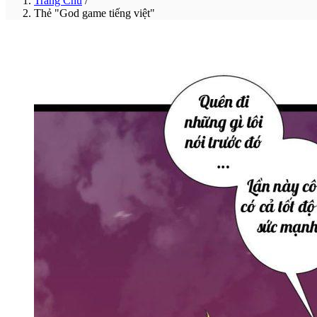
Trang Chủ
/
Thẻ "God game tiếng việt"