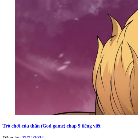
Trò chơi của thần (God game) chap 9 tiếng việt
Đăng lúc
23/04/2024